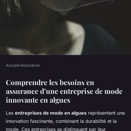
Accueil
›
Assurance
ASSURANCE
Comprendre les besoins en
Est-il possible de protéger une
assurance d’une entreprise de mode
entreprise innovante de mode
innovante en algues
en algues avec une assurance
adaptée ?
Les
entreprises de mode en algues
représentent une
innovation fascinante, combinant la durabilité et la
Noham
•
22 mars 2025
•
7 min de lecture
mode. Ces entreprises se distinguent par leur